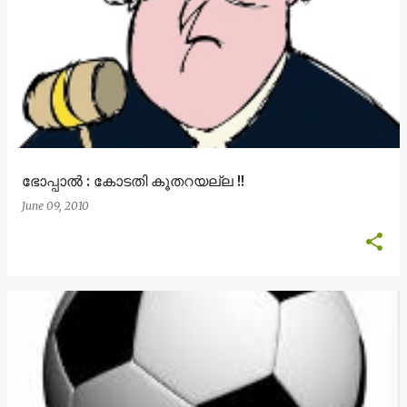
ഭോപ്പാല്‍ : കോടതി കൂതറയല്ല !!
June 09, 2010