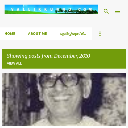
Skip to main content
HOME
ABOUT ME
എക്സ്ക്യൂസ് മീ..
Showing posts from December, 2010
VIEW ALL
P
o
s
t
s