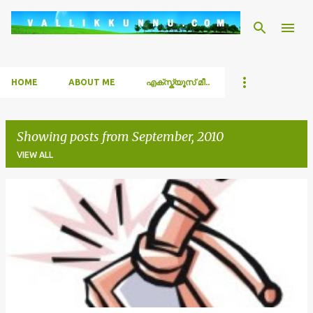
Skip to main content
HOME
ABOUT ME
എക്സ്ക്യൂസ് മീ..
Showing posts from September, 2010
VIEW ALL
P
o
s
t
s