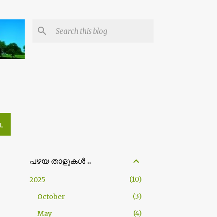
L
പഴയ താളുകള്‍ ..
10
2025
3
October
4
May