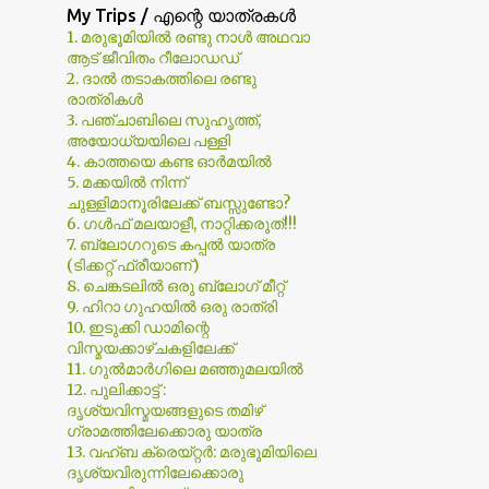
My Trips / എന്റെ യാത്രകള്‍
1. മരുഭൂമിയില്‍ രണ്ടു നാള്‍ അഥവാ
1
April
ആട് ജീവിതം റീലോഡഡ്
1
January
2. ദാല്‍ തടാകത്തിലെ രണ്ടു
രാത്രികള്‍
9
2022
3. പഞ്ചാബിലെ സുഹൃത്ത്,
അയോധ്യയിലെ പള്ളി
2
October
4. കാത്തയെ കണ്ട ഓര്‍മയില്‍
5. മക്കയില്‍ നിന്ന്
3
September
ചുള്ളിമാനൂരിലേക്ക് ബസ്സുണ്ടോ?
6. ഗള്‍ഫ് മലയാളീ, നാറ്റിക്കരുത്!!!
3
June
7. ബ്ലോഗറുടെ കപ്പല്‍ യാത്ര
(ടിക്കറ്റ് ഫ്രീയാണ്)
1
March
8. ചെങ്കടലില്‍ ഒരു ബ്ലോഗ്‌ മീറ്റ്‌
10
2021
9. ഹിറാ ഗുഹയില്‍ ഒരു രാത്രി
10. ഇടുക്കി ഡാമിന്റെ
1
September
വിസ്മയക്കാഴ്ചകളിലേക്ക്
11. ഗുല്‍മാര്‍ഗിലെ മഞ്ഞുമലയില്‍
5
August
12. പുലിക്കാട്ട് :
ദൃശ്യവിസ്മയങ്ങളുടെ തമിഴ്
1
June
ഗ്രാമത്തിലേക്കൊരു യാത്ര
13. വഹ്ബ ക്രെയ്റ്റര്‍: മരുഭൂമിയിലെ
3
January
ദൃശ്യവിരുന്നിലേക്കൊരു