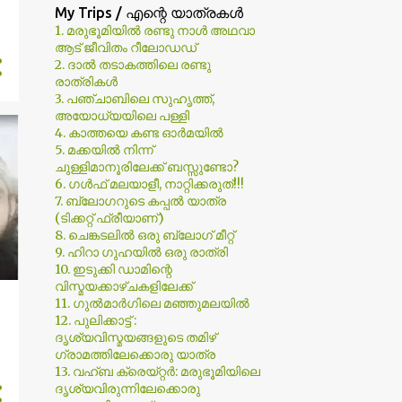
My Trips / എന്റെ യാത്രകള്‍
1. മരുഭൂമിയില്‍ രണ്ടു നാള്‍ അഥവാ
1
April
ആട് ജീവിതം റീലോഡഡ്
1
January
2. ദാല്‍ തടാകത്തിലെ രണ്ടു
രാത്രികള്‍
9
2022
3. പഞ്ചാബിലെ സുഹൃത്ത്,
അയോധ്യയിലെ പള്ളി
2
October
4. കാത്തയെ കണ്ട ഓര്‍മയില്‍
5. മക്കയില്‍ നിന്ന്
എന്ത് കൊണ്ട് ശശി തരൂർ?
ചുള്ളിമാനൂരിലേക്ക് ബസ്സുണ്ടോ?
6. ഗള്‍ഫ് മലയാളീ, നാറ്റിക്കരുത്!!!
ശശി തരൂരും കേരളത്തിലെ
7. ബ്ലോഗറുടെ കപ്പല്‍ യാത്ര
കോൺഗ്രസ്സ് ഞണ്ടുകളും
(ടിക്കറ്റ് ഫ്രീയാണ്)
8. ചെങ്കടലില്‍ ഒരു ബ്ലോഗ്‌ മീറ്റ്‌
3
September
9. ഹിറാ ഗുഹയില്‍ ഒരു രാത്രി
തള്ളിമാറ്റുന്നതിന്റെയല്ല,
10. ഇടുക്കി ഡാമിന്റെ
ചേർത്ത് പിടിക്കലിന്റെ രാ...
വിസ്മയക്കാഴ്ചകളിലേക്ക്
11. ഗുല്‍മാര്‍ഗിലെ മഞ്ഞുമലയില്‍
രാഹുലിനെ റൂട്ട് മാപ്പ്
12. പുലിക്കാട്ട് :
പഠിപ്പിക്കുന്നവരോട്
ദൃശ്യവിസ്മയങ്ങളുടെ തമിഴ്
ഗ്രാമത്തിലേക്കൊരു യാത്ര
ഭാരത് ജോഡോ : ഒരു തിരിച്ചു
13. വഹ്ബ ക്രെയ്റ്റര്‍: മരുഭൂമിയിലെ
വരവിനുള്ള അവസാന
ദൃശ്യവിരുന്നിലേക്കൊരു
പോരാട്ടം