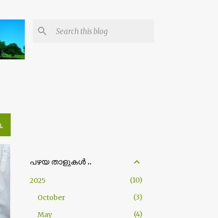
L
പഴയ താളുകള്‍ ..
10
2025
3
October
4
May