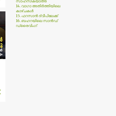
സാഹസികയാത്ര
14. വാഗാ അതിര്‍ത്തിയിലെ
3
June
കാഴ്ചകള്‍
15. ഫറസാൻ ദ്വീപിലേക്ക്
പ്രവാചകനെ സ്നേഹിക്കേണ്ടത്
16. ബഹറയിലെ സാൻഡ്
മനുഷ്യരുടെ തലയറുത്തു
ഡ്രൈവിംഗ്
കൊണ...
കാരണമുണ്ടാകട്ടെ,
ഇല്ലാതിരിക്കട്ടെ, അവർ
എല്ലാവരേയും...
സംഘി വക്കീല്‍ തിരക്കഥ
രചിക്കുന്നു, കൊഴുപ്പ് കൂട്ടാ...
1
March
കെ റെയിൽ : അതിവേഗ
പാതകളുടെ ആവശ്യകത
10
2021
1
September
5
August