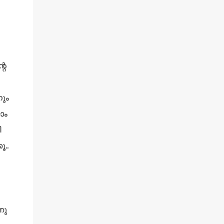
റെ
ും
ാം
ി
..
നു