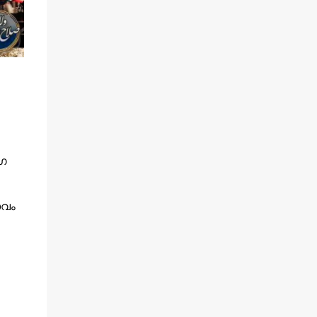
ോഗ
ാവം