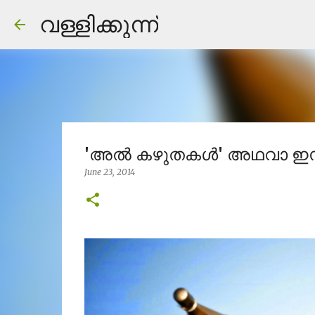
വള്ളിക്കുന്ന്
'അൽ കഴുതകൾ' അഥവാ ഇസ്
June 23, 2014