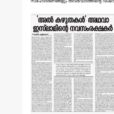
സഹോദരണങ്ങളും തീവ്രവാദത്തിന്റെ വിഷവായു