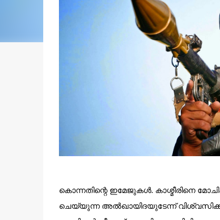
കൊന്നതിന്റെ ഇമേജുകൾ. കാശ്മീരിനെ മോചിപ
ചെയ്യുന്ന അൽഖായിദയുടേന്ന് വിശ്വസിക്കപ