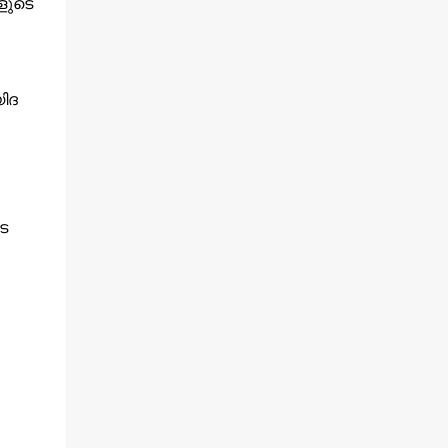
കളുടെ
ിദ
െ