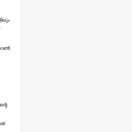
ിലും
ോണ്‍
്റെ
ത്.