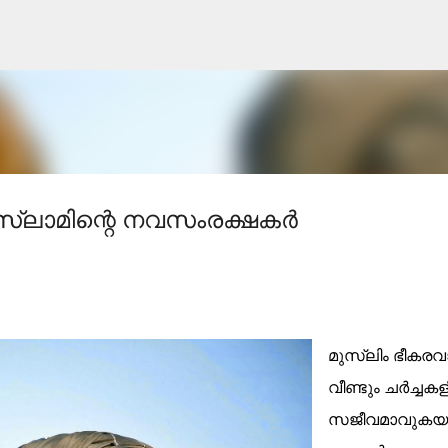
Skip to main content
ലാമിന്റെ നവസംരക്ഷകർ
മുസ്ലിം ഭീകരവ
വീണ്ടും ചർച്ചക
സജീവമാവുകയാ