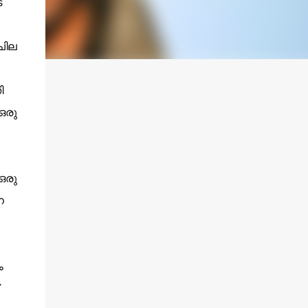
െ
ചില
ി
ഒരു
ഒരു
െ
ം