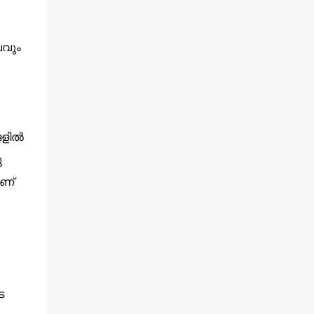
വവും
ങളിൽ
ു
ാണ്
െ