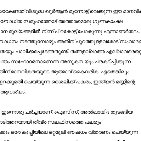
േണ്ടത് വിശുദ്ധ ഖുർആൻ മുന്നോട്ട് വെക്കുന്ന ഈ മാനവി
 പ്രബോധിത സമൂഹത്തോട് അത്തരമൊരു ഗുണകാംക്ഷ
മൂല്യങ്ങളിൽ നിന്ന് പിറകോട്ട് പോകുന്നു എന്നാണർത്ഥം.
ബോധനം നടത്തുമ്പോഴും അതിന് പുറത്തുള്ളവരോട് സംവാദ
യും പാലിക്കപ്പെടേണ്ടതുണ്ട്. തങ്ങളല്ലാത്ത എല്ലാവരെയു
വന്തം സഹോദരനാണെന്ന അനുകമ്പയും പ്രകടിപ്പിക്കുന്ന
ിന് മാനവികതയുടെ ആത്മാവ് കൈവരിക. ഏതെങ്കിലും
്കുമതി ചെയ്യുന്ന ശൈലിക്ക് പകരം, ഇന്ത്യൻ മണ്ണിന്റെ
് ആവശ്യം.
ഇന്നൊരു ചർച്ചയാണ്. ഐസിസ്, അൽഖായിദ തുടങ്ങിയ
ാടിത്തറയായി തീവ്ര സലഫിസത്തെ പലരും
ക്കും ഒരേ കുപ്പിയിലെ ഒറ്റമൂലി ഔഷധം വിതരണം ചെയ്യുന്ന