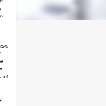
ടെ
ം
നവ
െയ്ത
ത്
ന
ണ്ട്
ച