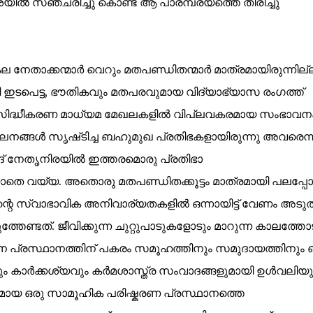
ിൽ സഞ്ചരിച്ചു കൊണ്ട് ആ പാരമ്പര്യത്തെ തിരിച്ചു
ല നേതാക്കന്മാർ വെറും മതപണ്ഡിതന്മാർ മാത്രമായിരുന്നില്
ഇടപെട്ട, ഭൗതികവും മതപരവുമായ വിദ്യാഭ്യാസ രംഗത്ത്
, പ്രസിദ്ധീകരണ മാധ്യമ മേഖലകളിൽ വിപ്ലവകരമായ സംഭാ
ചലനങ്ങൾ സൃഷ്‌ടിച്ച ബഹുമുഖ പ്രതിഭകളായിരുന്നു അവരെന്ന
ിദ് നേതൃനിരയിൽ ഇത്തരമൊരു പ്രതിഭാ
ാതെ വയ്യ. അതൊരു മതപണ്ഡിതക്കൂട്ടം മാത്രമായി പലപ്പോ
ലിന്റെ സ്വാഭാവിക അനിവാര്യതകളിൽ ഒന്നായിട്ട് വേണം അടുത
്തേണ്ടത്. ജീവിക്കുന്ന ചുറ്റുപാടുകളോടും മാറുന്ന കാലത്തോ
പ്രസ്ഥാനത്തിന് പകരം സമൂഹത്തിനും സമുദായത്തിനും ഒട്
ും കാർക്കശ്യവും കർമശാസ്ത്ര സംവാദങ്ങളുമായി ഉൾവലിയു
മായ ഒരു സാമൂഹിക പരിഷ്കരണ പ്രസ്ഥാനത്തെ