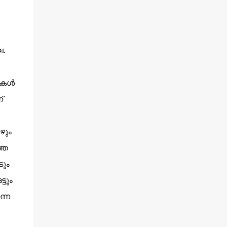
ല.
വനകൾ
്
ഴും
്ത
ടും
ടും
ന്ന