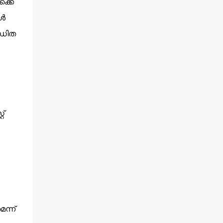
ക്കെ
കൾ
്ഡിത
റ്
ന്ന്