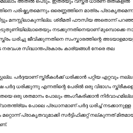
മെല്ലാം അതിൽ പെടും. ഇത്രയും വസ്ത്ര ധാരണ രീതികളിൽ
ണത്തിനെ പരിഷ്കൃതമെന്നും ഒരെണ്ണത്തിനെ മാത്രം പ്രാകൃതമെന്ന
ിട്ടും മനസ്സിലാകുന്നില്ല. ശ്രീമതി ഫൗസിയ അതൊന്ന് പറഞ്ഞ
ം ഉടുതുണിയില്ലാതെയും നടക്കുന്നതിനെയാണ് മുമ്പൊക്കെ നാ
വസ്ത്രം ധരിച്ചു ജീവിക്കുന്നതിനെ സംസ്കാരത്തിന്റെ അടയാളമായ
െ നരവംശ സിദ്ധാന്തപ്രകാരം കാര്യങ്ങൾ നേരെ തല
റ്റല്ല. പർദ്ദയാണ് സ്ത്രീകൾക്ക് ധരിക്കാൻ പറ്റിയ ഏറ്റവും നല്ല
 പർദ്ദ ധരിക്കുന്നു എന്നതിന്റെ പേരിൽ ഒരു വിഭാഗം സ്ത്രീകള
ൂന്യതയെ ഒരു ശതമാനം പോലും അംഗീകരിക്കാൻ നിർവാഹമില്ല
സ്വാതന്ത്ര്യം പോലെ പ്രധാനമാണ് പർദ്ദ ധരിച്ച് നടക്കാനുള്ള
്റൊന്ന് പ്രാകൃതവുമാക്കി സർട്ടിഫിക്കറ്റ് നല്കുന്നത് മിതമാ
ണ്.