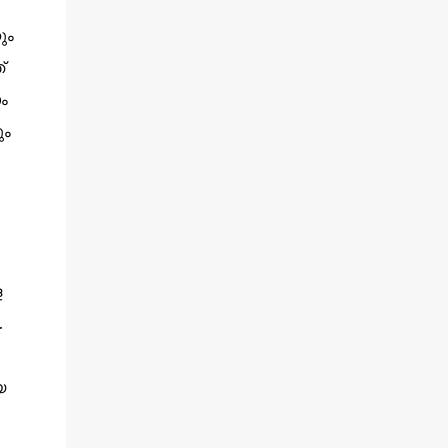
ും
്
ം
ും
െ
.
യ