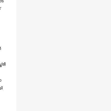
ട്
്
‍
്രീ
ോ
യി