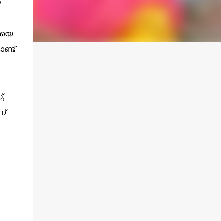
ൻ
ഥയെ
ണ്ട്
്,
ണ്