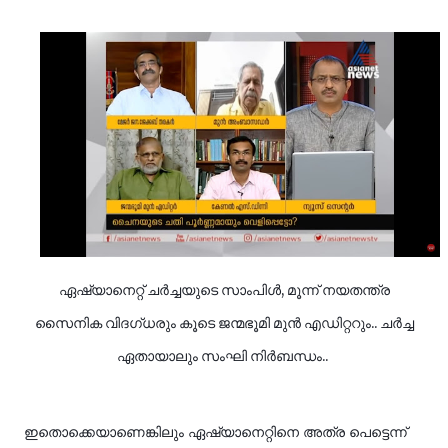
ഏഷ്യാനെറ്റ് ചർച്ചയുടെ സാംപിൾ, മൂന്ന് നയതന്ത്ര
സൈനിക വിദഗ്ധരും കൂടെ ജന്മഭൂമി മുൻ എഡിറ്ററും.. ചർച്ച
ഏതായാലും സംഘി നിർബന്ധം..
ഇതൊക്കെയാണെങ്കിലും ഏഷ്യാനെറ്റിനെ അത്ര പെട്ടെന്ന്