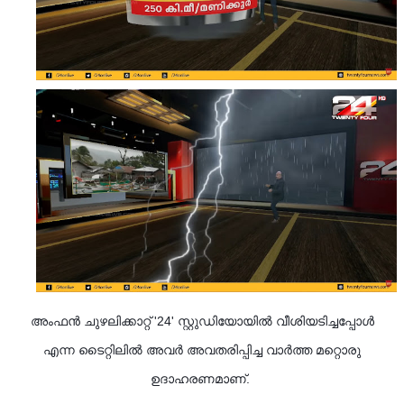
അംഫൻ ചുഴലിക്കാറ്റ് '24' സ്റ്റുഡിയോയിൽ വീശിയടിച്ചപ്പോൾ
എന്ന ടൈറ്റിലിൽ അവർ അവതരിപ്പിച്ച വാർത്ത മറ്റൊരു
ഉദാഹരണമാണ്.