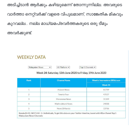
അടിച്ചിടാൻ ആർക്കും കഴിയുമെന്ന് തോന്നുന്നില്ല. അവരുടെ
വാർത്താ നെറ്റ്‌വർക്ക് വളരെ വിപുലമാണ്, സാങ്കേതിക മികവും
കുറവല്ല.. നല്ല മാധ്യമപ്രവർത്തകരുടെ ഒരു ടീമും
അവർക്കുണ്ട്.