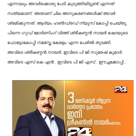
എന്നാലും അവർക്കൊരു പേടി കുടുങ്ങിയിട്ടുണ്ട് എന്നത്
സത്യമാണ്. അതാണ് ചില അനുകരണങ്ങൾക്ക് അവർ
ശ്രമിക്കുന്നത്. ആദ്യം ഹൺഡ്രഡ്‌ ന്യൂസ് കോപ്പി ചെയ്തു,
പിന്നെ ഗുഡ് മോർണിംഗ് വിത്ത് ശ്രീകണ്ഠൻ നായർ ഷോയുടെ
ഫോട്ടോകോപ്പി നമസ്തേ കേരളം എന്ന പേരിൽ തുടങ്ങി..
അവിടെ ശ്രീകണ്ഠൻ നായർ, ഇവിടെ പി ജി സുരേഷ് കുമാർ.
അവിടെ എസ് കെ എൻ.. ഇവിടെ പി ജി എസ്.. ഈച്ചക്കോപ്പി..