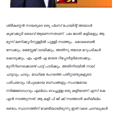
ശ്രീകണ്ഠൻ നായരുടെ ഒരു പ്ലസ് പോയിന്റ് അയാൾ
കുറേക്കൂടി ലൈവ് ആണെന്നതാണ്. പല ജാതി കളികളും ആ
മൂന്ന് മണിക്കൂറിനുള്ളിൽ പുള്ളി നടത്തും.. മൊബൈൽ
നോക്കും, മെസ്സേജ് വായിക്കും, അതിനു തമാശ മറുപടികൾ
കൊടുക്കും, എം എൽ എ മാരെ റിപ്പോർട്ടർമാരാക്കും,
മുനീറിനെക്കൊണ്ട് പാട്ട് പാടിക്കും, അതിനിടയിൽ നാല്
ചാട്ടവും ചാടും. മാധ്യമ രംഗത്തെ പതിറ്റാണ്ടുകളുടെ
പരിചയവും വിപുലമായ ബന്ധങ്ങളും സഹജമായ
നർമ്മബോധവും എല്ലാം വെച്ചുള്ള ഒരു കളിയാണ് എസ് കെ
എൻ നടത്തുന്നത്. ആ കളി പി ജി ക്ക്‌ നടത്താൻ കഴിയില്ല.
രണ്ടാം സ്ഥാനത്തിന് വേണ്ടിയായിരുന്നു ഇത് വരെ ചാനലുകൾ