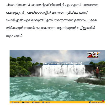
പ്രോഗ്രാംസ് & ഓഗ്മെന്റഡ് റിയാലിറ്റി എഫക്റ്റസ്.. അങ്ങനെ
പലതുമുണ്ട്.. ഏഷ്യാനെറ്റിന് ഇതൊന്നുമില്ലേ എന്ന്
ചോദിച്ചാൽ എല്ലാമുണ്ട് എന്ന് തന്നെയാണ് ഉത്തരം. പക്ഷേ
ശ്രീകണ്ഠൻ നായർ കൊടുക്കുന്ന ആ ന്യൂജൻ ടച്ച് ഇത്തിരി
കുറവാണ്.