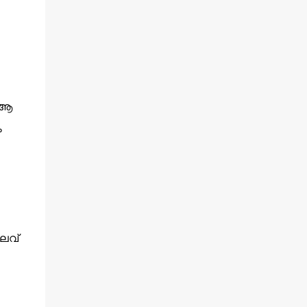
് ആ
ം
 ലവ്