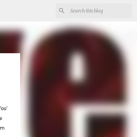
You’
യ
്ന