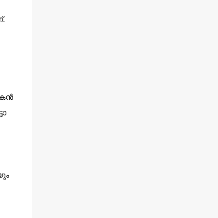
്.
കന്‍
ടോ
യും