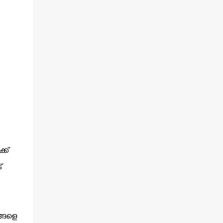
്ക്
്
ങ്ങളെ