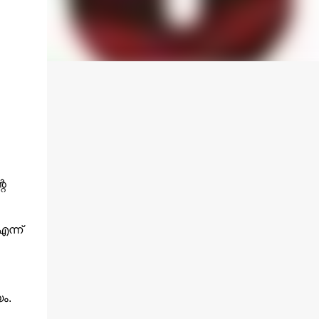
െ
എന്ന്
ം.