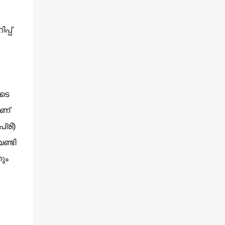
പ്പ്
ടെ
ാണ്
പ്രി)
ണ്ടി
ും