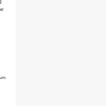
ി
്.
ന്ന