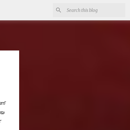
ണ്
ായ
‌