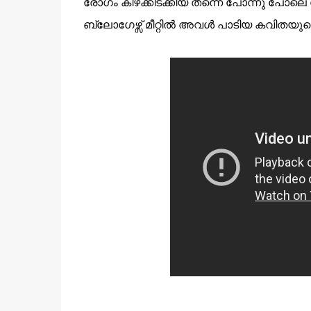
രോഗം കീഴക്കിടക്കിയ തന്നെ പോന്നു പോലെ നോ
ബ്ലോഗേഴ്സ് മീറ്റില്‍ അവള്‍ പാടിയ കവിതയുട