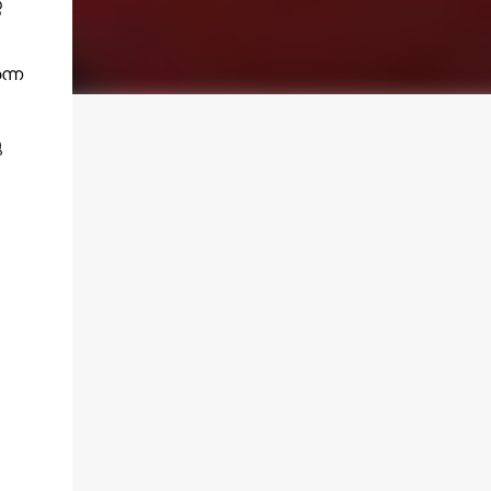
െ
്നെ
ു