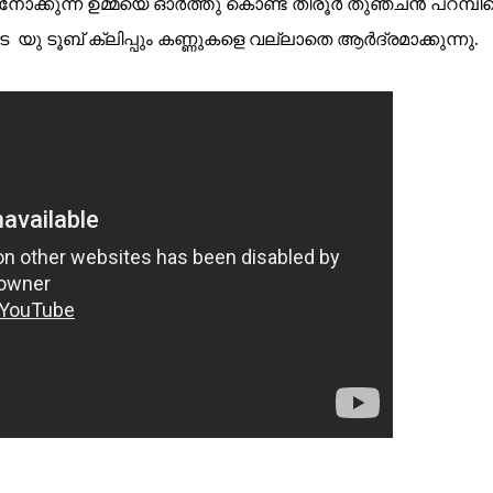
ക്കുന്ന ഉമ്മയെ ഓര്‍ത്തു കൊണ്ട് തിരൂര്‍ തുഞ്ചന്‍ പറമ്പി
െ യു ടൂബ് ക്ലിപ്പും കണ്ണുകളെ വല്ലാതെ ആര്‍ദ്രമാക്കുന്നു.