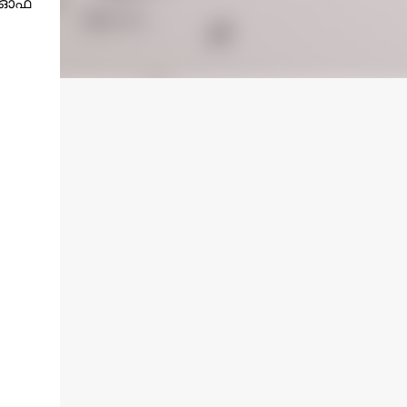
ോ ഓഫ്