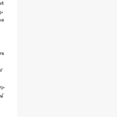
്‍
ും
സഭ
്ട
്
ും
ച്