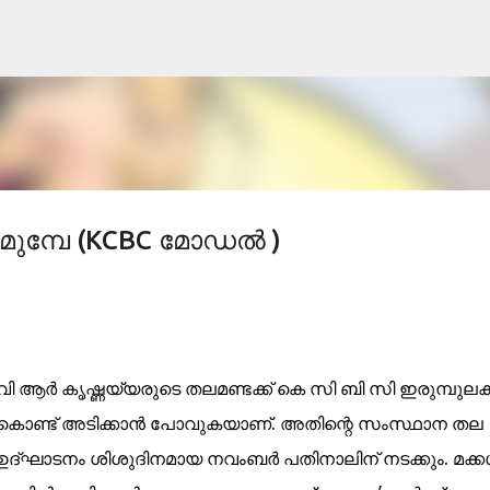
Skip to main content
 മുമ്പേ (KCBC മോഡല്‍ )
വി ആര്‍ കൃഷ്ണയ്യരുടെ തലമണ്ടക്ക്‌ കെ സി ബി സി ഇരുമ്പുലക്
കൊണ്ട് അടിക്കാന്‍ പോവുകയാണ്. അതിന്റെ സംസ്ഥാന തല
ഉദ്ഘാടനം ശിശുദിനമായ നവംബര്‍ പതിനാലിന് നടക്കും. മക്കള