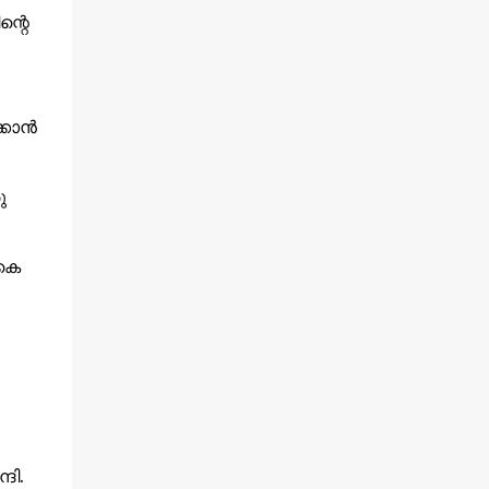
്റെ
കാന്‍
ു
കെ
്ദി.