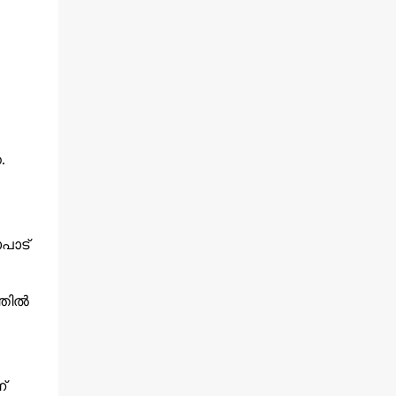
.
ാപാട്
ില്‍
്