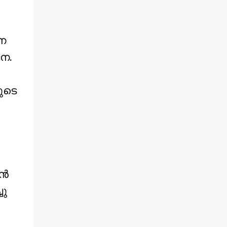
നെ
നേ.
ുടെ
്‍
ചു