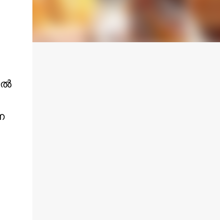
ല്‍
െ