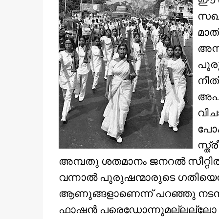
ഈ സ
സഖാക
മാത്
അമ്പ
പുരു
നീതി
അപമ
വിചാ
പോക
സ്ത്
അമ്പതു ശതമാനം ജനറല്‍ സീറ്റില്‍
വന്നാല്‍ പുരുഷന്മാരുടെ ഗതിയെന
ആണുങ്ങളാണെന്ന് പറഞ്ഞു നടന്നിട
ഫാഷന്‍ പരെഡോന്നുമല്ലല്ലോ സ്ത്രീ