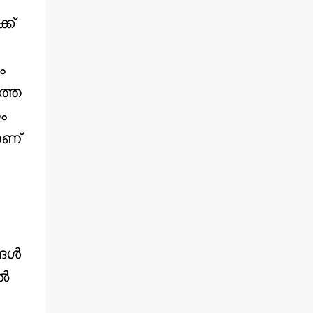
ക്
ം
്തെ
ം
ാണ്
ള്‍
്‍