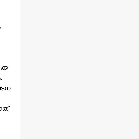
ം
കെ
.
ഘടന
ഇത്